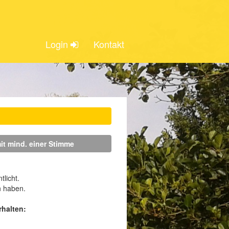
Login
Kontakt
mit mind. einer Stimme
licht.
n haben.
halten: