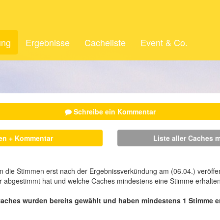
ung
Ergebnisse
Cacheliste
Event & Co.
Schreibe ein Kommentar
men + Kommentar
Liste aller Caches 
 die Stimmen erst nach der Ergebnissverkündung am (06.04.) veröffent
er abgestimmt hat und welche Caches mindestens eine Stimme erhalte
Caches wurden bereits gewählt und haben mindestens 1 Stimme er